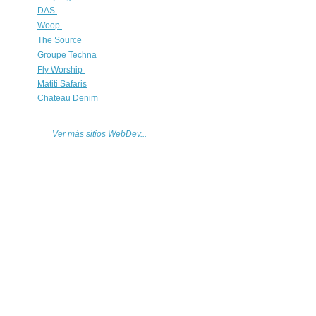
DAS
Woop
The Source
Groupe Techna
Fly Worship
Matiti Safaris
Chateau Denim
Ver más sitios WebDev...