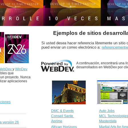
Ejemplos de sitios desarro
Si usted desea hacer referencia libremente un sitio
pued enviar un correo electrónico a:
referencementw
A continuación, encontrará una lis
desarrollados en WebDev por cl
WebDev
y
WinDev
ibles que
 un proyecto. Nunca
alizar aplicaciones
aciones
DMC & Events
Auto Jobs
Conseil Sante
MCL Technologie
Aprime
Masterdata
a versión 26
African Horizons
Martial Arts for Am