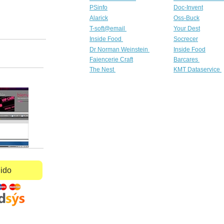
PSinfo
Doc-Invent
Alarick
Oss-Buck
T-soft@email
Your Dest
Inside Food
Socrecer
Dr Norman Weinstein
Inside Food
Faiencerie Craft
Barcares
The Nest
KMT Dataservice
dido