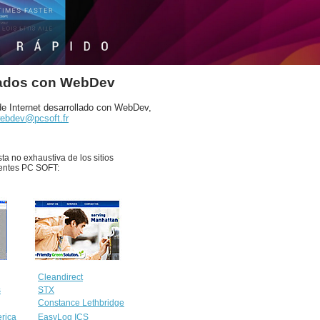
llados con WebDev
 de Internet desarrollado con WebDev,
ebdev@pcsoft.fr
ta no exhaustiva de los sitios
ientes PC SOFT:
Cleandirect
s
STX
Constance Lethbridge
erica
EasyLog ICS