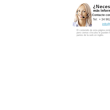
Contacte co
Tel: + 34 9
info@
El contenido de esta página está
pero ciertos vínculos le pueden l
partes de la web en inglés.