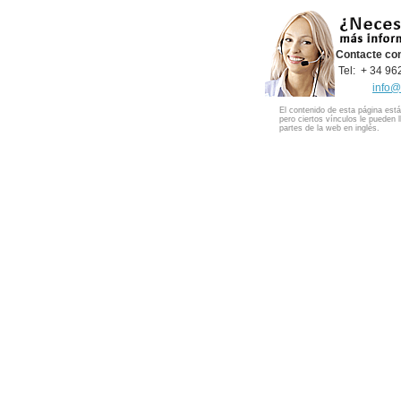
Contacte co
Tel: + 34 9
info@
El contenido de esta página está
pero ciertos vínculos le pueden l
partes de la web en inglés.