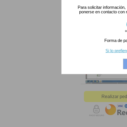
WINDEV
Para solicitar información
WEBDEV
ponerse en contacto con no
WINDEV Mobile
Vínculo de datos universal
+
Desarrollo multiplataforma
Forma de pag
Videos técnicos
Si lo prefi
Realizar pe