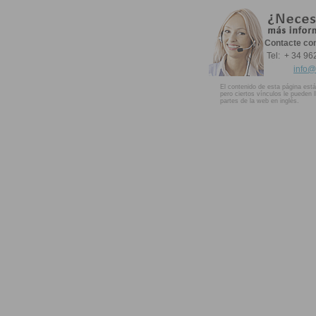
Contacte co
Tel: + 34 9
info@
El contenido de esta página está
pero ciertos vínculos le pueden l
partes de la web en inglés.