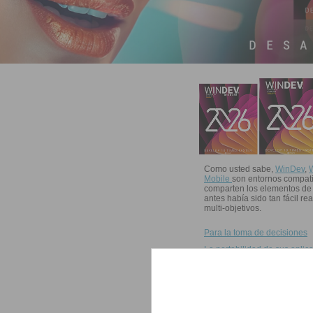
Como usted sabe,
WinDev
,
Mobile
son entornos compat
comparten los elementos de
antes había sido tan fácil re
multi-objetivos.
Para la toma de decisiones
La portabilidad de sus aplic
Si está apresurado...
Folleto en línea
Nuevas funcionalidades de l